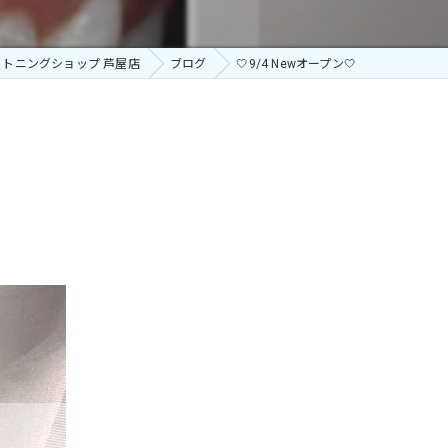
トニングショップ 芦屋店
ブログ
🤍9/4 Newオープン🤍