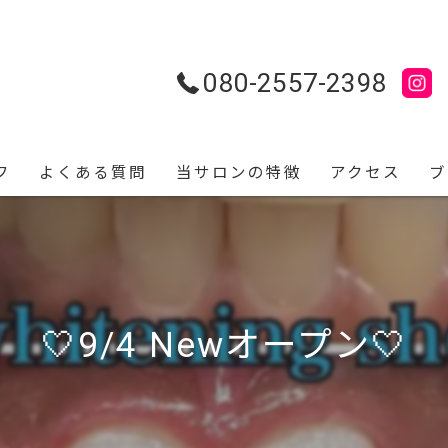
080-2557-2398
フ
よくある質問
当サロンの特徴
アクセス
ブ
駅近
タバコ
🤍9/4 Newオープン🤍
ブライダル
メンズ
食事制限なし