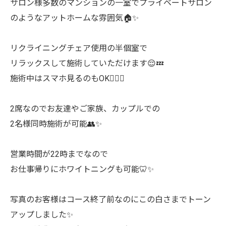
サロン様多数のマンションの一室でプライベートサロン
のようなアットホームな雰囲気🏠✨
リクライニングチェア使用の半個室で
リラックスして施術していただけます😌💤
施術中はスマホ見るのもOK🙆🏻‍♀️
2席なのでお友達やご家族、カップルでの
2名様同時施術が可能👥✨
営業時間が22時までなので
お仕事帰りにホワイトニングも可能🦷✨
写真のお客様はコース終了前なのにこの白さまでトーン
アップしました✨